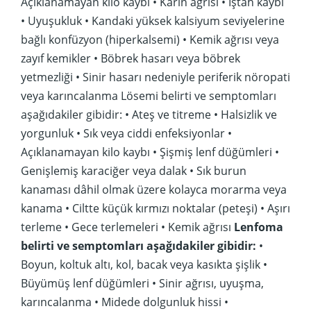
Açıklanamayan kilo kaybı • Karın ağrısı • İştah kaybı
• Uyuşukluk • Kandaki yüksek kalsiyum seviyelerine
bağlı konfüzyon (hiperkalsemi) • Kemik ağrısı veya
zayıf kemikler • Böbrek hasarı veya böbrek
yetmezliği • Sinir hasarı nedeniyle periferik nöropati
veya karıncalanma Lösemi belirti ve semptomları
aşağıdakiler gibidir: • Ateş ve titreme • Halsizlik ve
yorgunluk • Sık veya ciddi enfeksiyonlar •
Açıklanamayan kilo kaybı • Şişmiş lenf düğümleri •
Genişlemiş karaciğer veya dalak • Sık burun
kanaması dâhil olmak üzere kolayca morarma veya
kanama • Ciltte küçük kırmızı noktalar (peteşi) • Aşırı
terleme • Gece terlemeleri • Kemik ağrısı
Lenfoma
belirti ve semptomları aşağıdakiler gibidir:
•
Boyun, koltuk altı, kol, bacak veya kasıkta şişlik •
Büyümüş lenf düğümleri • Sinir ağrısı, uyuşma,
karıncalanma • Midede dolgunluk hissi •