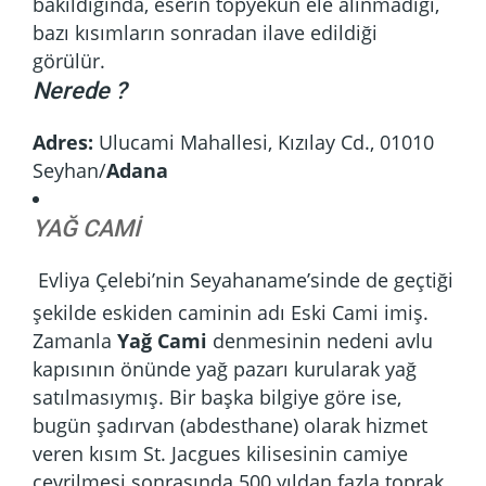
bakıldığında, eserin topyekûn ele alınmadığı,
bazı kısımların sonradan ilave edildiği
görülür.
Nerede ?
Adres:
Ulucami Mahallesi, Kızılay Cd., 01010
Seyhan/
Adana
YAĞ CAMİ
Evliya Çelebi’nin Seyahaname’sinde de geçtiği
şekilde eskiden caminin adı Eski Cami imiş.
Zamanla
Yağ Cami
denmesinin nedeni avlu
kapısının önünde yağ pazarı kurularak yağ
satılmasıymış. Bir başka bilgiye göre ise,
bugün şadırvan (abdesthane) olarak hizmet
veren kısım St. Jacgues kilisesinin camiye
çevrilmesi sonrasında 500 yıldan fazla toprak