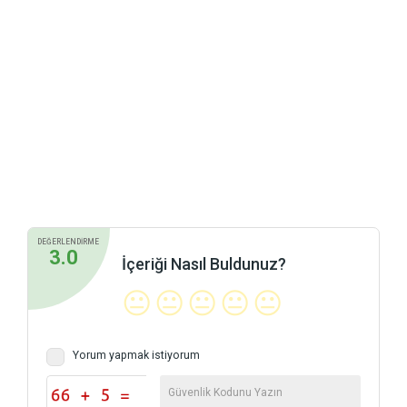
DEĞERLENDİRME
3.0
İçeriği Nasıl Buldunuz?
😐
😐
😐
😐
😐
Yorum yapmak istiyorum