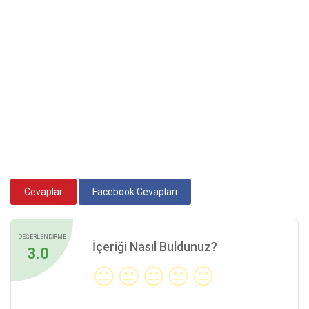
Cevaplar
Facebook Cevapları
DEĞERLENDİRME
İçeriği Nasıl Buldunuz?
3.0
😐
😐
😐
😐
😐