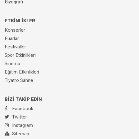
Biyografi
Gaziantep Meşhur Kebapçı Nerede? Tavsiyeler?
ETKİNLİKLER
Gaziantep Denizli Kaç Saat
Konserler
Fuarlar
Antalya Gaziantep Arası
Festivaller
Başak Kebap Gaziantep Nerede? Tavsiyeler?
Spor Etkinlikleri
Sinema
Temiz Döner Gazikent Nerede? Tavsiyeler?
Eğitim Etkinlikleri
Tiyatro Sahne
BİZİ TAKİP EDİN
Facebook
Twitter
Instagram
Sitemap