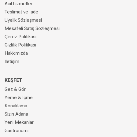
Acil hizmetler
Teslimat ve İade
Üyelik Sözleşmesi
Mesafeli Satış Sözleşmesi
Çerez Politikası
Gizlilik Politikası
Hakkımızda
RASTGELE SORULAR
İletişim
Antep Bulvar Kebap Nerede? Tavsiyeler?
KEŞFET
Gez & Gör
Gaziantep Emek Kebap Nerede? Tavsiyeler?
Yeme & İçme
Gaziantep Erzurum Kaç Km
Konaklama
Sizin Adana
Çulcuoğlu Kebap Antep Nerede? Tavsiyeler?
Yeni Mekanlar
Gastronomi
Gaziantepte En İyi Kebapçı Nerede? Tavsiyeler?