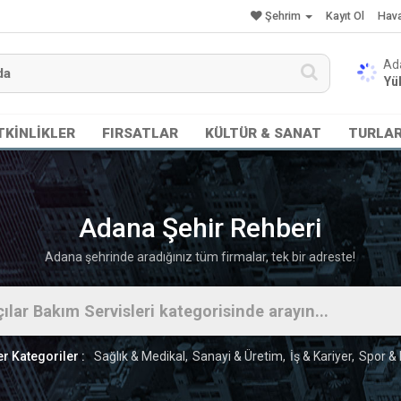
Şehrim
Kayıt Ol
Hav
Yük
TKİNLİKLER
FIRSATLAR
KÜLTÜR & SANAT
TURLA
Adana Şehir Rehberi
Adana şehrinde aradığınız tüm firmalar, tek bir adreste!
r Kategoriler :
Sağlık & Medikal
Sanayi & Üretim
İş & Kariyer
Spor & 