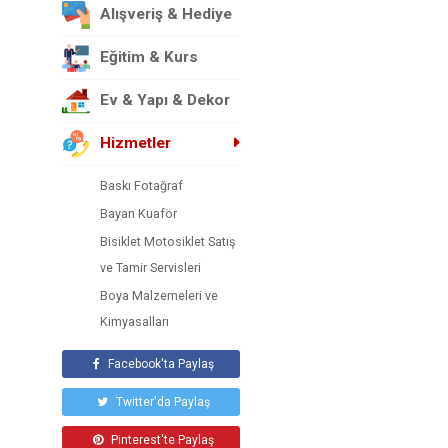
Alışveriş & Hediye
Eğitim & Kurs
Ev & Yapı & Dekor
Hizmetler
Baskı Fotağraf
Bayan Kuaför
Bisiklet Motosiklet Satış
ve Tamir Servisleri
Boya Malzemeleri ve
Kimyasalları
Çelik Kapı ve
Facebook'ta Paylaş
Anahtarcılar
Twitter'da Paylaş
Dernekler Vakıflar
Diğer
Pinterest'te Paylaş