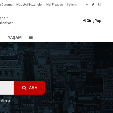
a Durumu
Nöbetçi Eczaneler
Hal Fiyatları
İletişim
Giriş Yap
leniyor...
R
YAŞAM
ARA
Fitness