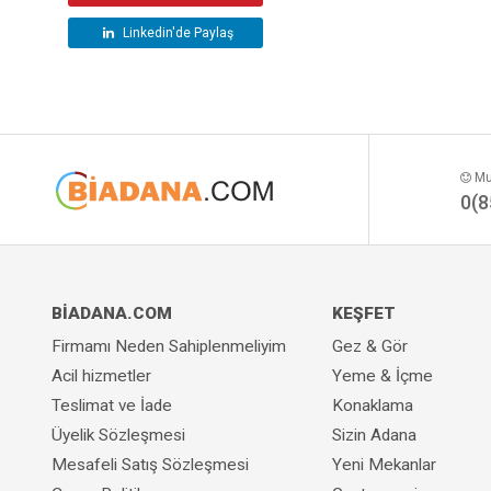
Kişisel Bakım ve
Linkedin'de Paylaş
Kozmetik
Döküm Bakır El İşi
Düğün Salonları
Antep İşi, Dikiş Nakış
Atölyeleri
Mut
Avukatlar ve Hukuk
0(8
Bürosu
El Aletleri Hırdavatçılar
Bakım Servisleri
El Aletleri Hırdavatçılar
BİADANA.COM
KEŞFET
Bakım Servisleri
Firmamı Neden Sahiplenmeliyim
Gez & Gör
Bakkal, Market ve
Acil hizmetler
Yeme & İçme
Büfeler
Teslimat ve İade
Konaklama
Elektrik Elektronik Ses
Üyelik Sözleşmesi
Sizin Adana
Sistemleri
Mesafeli Satış Sözleşmesi
Yeni Mekanlar
Elektrik Elektronik Ses