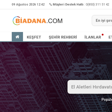
09 Ağustos 2026 12:42
Müşteri Destek Hattı
:
0(850) 311 51 42
KEŞFET
ŞEHİR REHBERİ
İLANLAR
E
Popüle