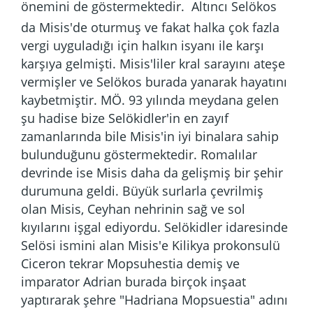
önemini de göstermektedir.
Altıncı Selökos
da Misis'de oturmuş ve fakat halka çok fazla
vergi uyguladığı için halkın isyanı ile karşı
karşıya gelmişti. Misis'liler kral sarayını ateşe
vermişler ve Selökos burada yanarak hayatını
kaybetmiştir. MÖ. 93 yılında meydana gelen
şu hadise bize Selökidler'in en zayıf
zamanlarında bile Misis'in iyi binalara sahip
bulunduğunu göstermektedir. Romalılar
devrinde ise Misis daha da gelişmiş bir şehir
durumuna geldi. Büyük surlarla çevrilmiş
olan Misis, Ceyhan nehrinin sağ ve sol
kıyılarını işgal ediyordu. Selökidler idaresinde
Selösi ismini alan Misis'e Kilikya prokonsulü
Ciceron tekrar Mopsuhestia demiş ve
imparator Adrian burada birçok inşaat
yaptırarak şehre "Hadriana Mopsuestia" adını