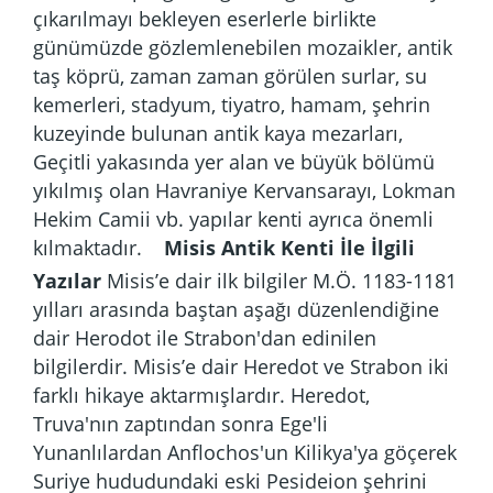
çıkarılmayı bekleyen eserlerle birlikte
günümüzde gözlemlenebilen mozaikler, antik
taş köprü, zaman zaman görülen surlar, su
kemerleri, stadyum, tiyatro, hamam, şehrin
kuzeyinde bulunan antik kaya mezarları,
Geçitli yakasında yer alan ve büyük bölümü
yıkılmış olan Havraniye Kervansarayı, Lokman
Hekim Camii vb. yapılar kenti ayrıca önemli
kılmaktadır.
Misis Antik Kenti İle İlgili
Yazılar
Misis’e dair ilk bilgiler M.Ö. 1183-1181
yılları arasında baştan aşağı düzenlendiğine
dair Herodot ile Strabon'dan edinilen
bilgilerdir. Misis’e dair Heredot ve Strabon iki
farklı hikaye aktarmışlardır. Heredot,
Truva'nın zaptından sonra Ege'li
Yunanlılardan Anflochos'un Kilikya'ya göçerek
Suriye hududundaki eski Pesideion şehrini