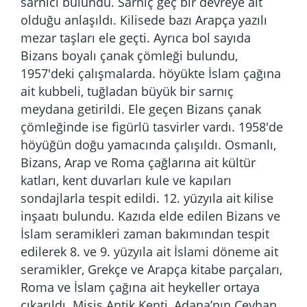
sarnıcı bulundu. Sarnıç geç bir devreye ait
olduğu anlaşıldı. Kilisede bazı Arapça yazılı
mezar taşları ele geçti. Ayrıca bol sayıda
Bizans boyalı çanak çömleği bulundu,
1957'deki çalışmalarda. höyükte İslam çağına
ait kubbeli, tuğladan büyük bir sarnıç
meydana getirildi. Ele geçen Bizans çanak
çömleğinde ise figürlü tasvirler vardı. 1958'de
höyüğün doğu yamacında çalışıldı. Osmanlı,
Bizans, Arap ve Roma çağlarına ait kültür
katları, kent duvarları kule ve kapıları
sondajlarla tespit edildi. 12. yüzyıla ait kilise
inşaatı bulundu. Kazıda elde edilen Bizans ve
İslam seramikleri zaman bakımından tespit
edilerek 8. ve 9. yüzyıla ait İslami döneme ait
seramikler, Grekçe ve Arapça kitabe parçaları,
Roma ve İslam çağına ait heykeller ortaya
çıkarıldı. Misis Antik Kenti, Adana’nın Ceyhan