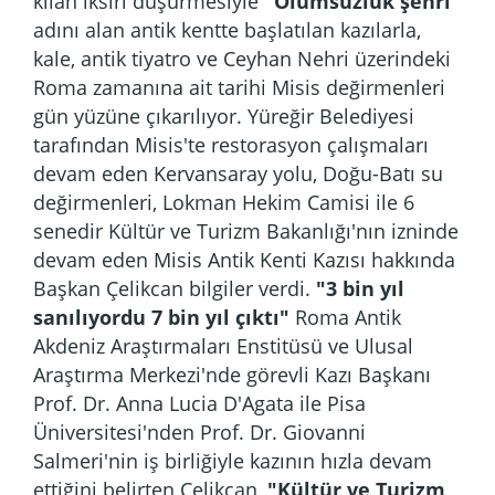
kılan iksiri düşürmesiyle
"Ölümsüzlük şehri"
adını alan antik kentte başlatılan kazılarla,
kale, antik tiyatro ve Ceyhan Nehri üzerindeki
Roma zamanına ait tarihi Misis değirmenleri
gün yüzüne çıkarılıyor. Yüreğir Belediyesi
tarafından Misis'te restorasyon çalışmaları
devam eden Kervansaray yolu, Doğu-Batı su
değirmenleri, Lokman Hekim Camisi ile 6
senedir Kültür ve Turizm Bakanlığı'nın izninde
devam eden Misis Antik Kenti Kazısı hakkında
Başkan Çelikcan bilgiler verdi.
"3 bin yıl
sanılıyordu 7 bin yıl çıktı"
Roma Antik
Akdeniz Araştırmaları Enstitüsü ve Ulusal
Araştırma Merkezi'nde görevli Kazı Başkanı
Prof. Dr. Anna Lucia D'Agata ile Pisa
Üniversitesi'nden Prof. Dr. Giovanni
Salmeri'nin iş birliğiyle kazının hızla devam
ettiğini belirten Çelikcan,
"Kültür ve Turizm