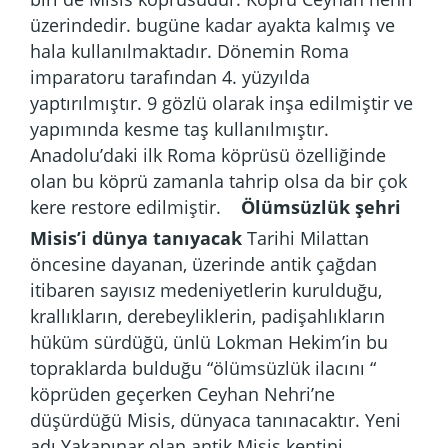
üzerindedir. bugüne kadar ayakta kalmış ve
hala kullanılmaktadır. Dönemin Roma
imparatoru tarafından 4. yüzyılda
yaptırılmıştır. 9 gözlü olarak inşa edilmiştir ve
yapımında kesme taş kullanılmıştır.
Anadolu’daki ilk Roma köprüsü özelliğinde
olan bu köprü zamanla tahrip olsa da bir çok
kere restore edilmiştir.
Ölümsüzlük şehri
Misis’i dünya tanıyacak
Tarihi Milattan
öncesine dayanan, üzerinde antik çağdan
itibaren sayısız medeniyetlerin kurulduğu,
krallıkların, derebeyliklerin, padişahlıkların
hüküm sürdüğü, ünlü Lokman Hekim’in bu
topraklarda bulduğu “ölümsüzlük ilacını “
köprüden geçerken Ceyhan Nehri’ne
düşürdüğü Misis, dünyaca tanınacaktır. Yeni
adı Yakapınar olan antik Misis kentini