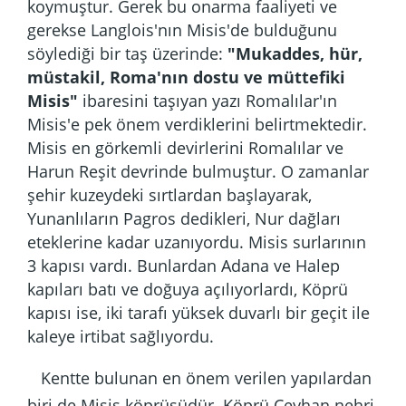
koymuştur. Gerek bu onarma faaliyeti ve
gerekse Langlois'nın Misis'de bulduğunu
söylediği bir taş üzerinde:
"Mukaddes, hür,
müstakil, Roma'nın dostu ve müttefiki
Misis"
ibaresini taşıyan yazı Romalılar'ın
Misis'e pek önem verdiklerini belirtmektedir.
Misis en görkemli devirlerini Romalılar ve
Harun Reşit devrinde bulmuştur. O zamanlar
şehir kuzeydeki sırtlardan başlayarak,
Yunanlıların Pagros dedikleri, Nur dağları
eteklerine kadar uzanıyordu. Misis surlarının
3 kapısı vardı. Bunlardan Adana ve Halep
kapıları batı ve doğuya açılıyorlardı, Köprü
kapısı ise, iki tarafı yüksek duvarlı bir geçit ile
kaleye irtibat sağlıyordu.
Kentte bulunan en önem verilen yapılardan
biri de Misis köprüsüdür. Köprü Ceyhan nehri