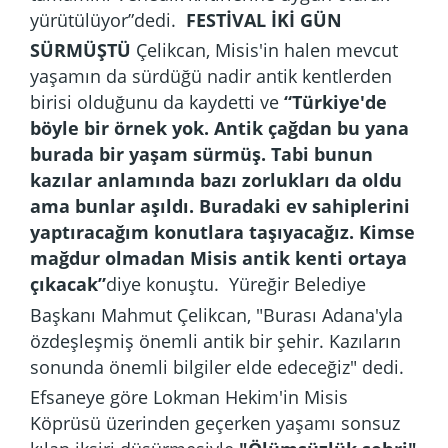
yürütülüyor”dedi.
FESTİVAL İKİ GÜN
SÜRMÜŞTÜ
Çelikcan, Misis'in halen mevcut
yaşamın da sürdüğü nadir antik kentlerden
birisi olduğunu da kaydetti ve
“Türkiye'de
böyle bir örnek yok. Antik çağdan bu yana
burada bir yaşam sürmüş. Tabi bunun
kazılar anlamında bazı zorlukları da oldu
ama bunlar aşıldı. Buradaki ev sahiplerini
yaptıracağım konutlara taşıyacağız. Kimse
mağdur olmadan Misis antik kenti ortaya
çıkacak”
diye konuştu.
Yüreğir Belediye
Başkanı Mahmut Çelikcan, "Burası Adana'yla
özdeşleşmiş önemli antik bir şehir. Kazıların
sonunda önemli bilgiler elde edeceğiz" dedi.
Efsaneye göre Lokman Hekim'in Misis
Köprüsü üzerinden geçerken yaşamı sonsuz