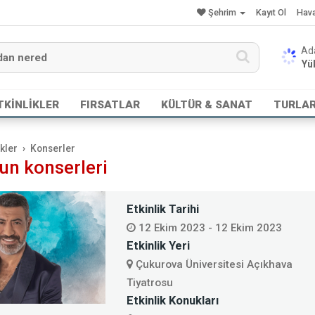
Şehrim
Kayıt Ol
Hav
Yük
TKİNLİKLER
FIRSATLAR
KÜLTÜR & SANAT
TURLA
ikler
Konserler
un konserleri
Etkinlik Tarihi
12 Ekim 2023 - 12 Ekim 2023
Etkinlik Yeri
Çukurova Üniversitesi Açıkhava
Tiyatrosu
Etkinlik Konukları