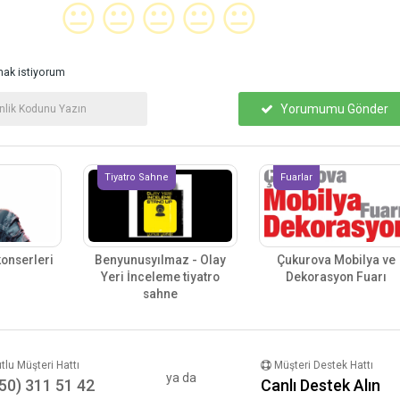
😐
😐
😐
😐
😐
ak istiyorum
Yorumumu Gönder
Tiyatro Sahne
Fuarlar
konserleri
Benyunusyılmaz - Olay
Çukurova Mobilya ve
Yeri İnceleme tiyatro
Dekorasyon Fuarı
sahne
lu Müşteri Hattı
Müşteri Destek Hattı
ya da
50) 311 51 42
Canlı Destek Alın