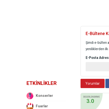
E-Bültene Ka
Şimdi e-bülten a
yeniliklerden ilk
E-Posta Adres
ETKİNLİKLER
Yorumlar
Konserler
DEĞERLENDİRME
3.0
Fuarlar