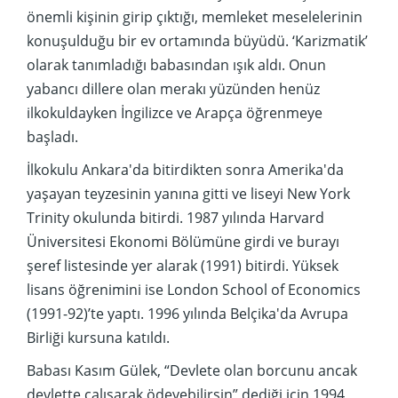
önemli kişinin girip çıktığı, memleket meselelerinin
konuşulduğu bir ev ortamında büyüdü. ‘Karizmatik’
olarak tanımladığı babasından ışık aldı. Onun
yabancı dillere olan merakı yüzünden henüz
ilkokuldayken İngilizce ve Arapça öğrenmeye
başladı.
İlkokulu Ankara'da bitirdikten sonra Amerika'da
yaşayan teyzesinin yanına gitti ve liseyi New York
Trinity okulunda bitirdi. 1987 yılında Harvard
Üniversitesi Ekonomi Bölümüne girdi ve burayı
şeref listesinde yer alarak (1991) bitirdi. Yüksek
lisans öğrenimini ise London School of Economics
(1991-92)’te yaptı. 1996 yılında Belçika'da Avrupa
Birliği kursuna katıldı.
Babası Kasım Gülek, “Devlete olan borcunu ancak
devlette çalışarak ödeyebilirsin” dediği için 1994