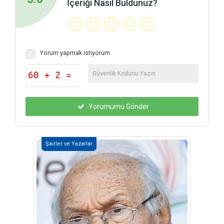
İçeriği Nasıl Buldunuz?
😐
😐
😐
😐
😐
Yorum yapmak istiyorum
Yorumumu Gönder
Şairler ve Yazarlar